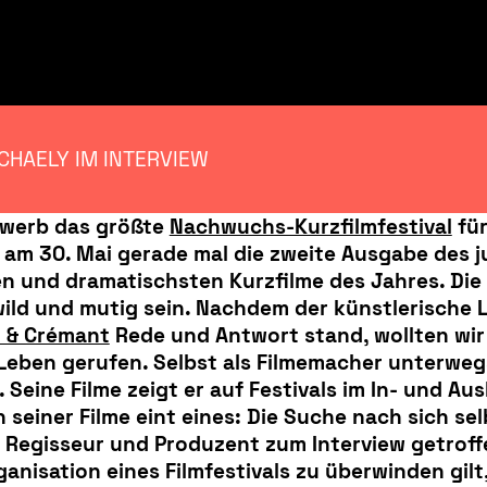
ICHAELY IM INTERVIEW
ewerb das größte
Nachwuchs-Kurzfilmfestival
fü
m 30. Mai gerade mal die zweite Ausgabe des ju
n und dramatischsten Kurzfilme des Jahres. Die
wild und mutig sein. Nachdem der künstlerische L
 & Crémant
Rede und Antwort stand, wollten wir
ns Leben gerufen. Selbst als Filmemacher unterw
eine Filme zeigt er auf Festivals im In- und Au
seiner Filme eint eines: Die Suche nach sich sel
 Regisseur und Produzent zum Interview getroffen
anisation eines Filmfestivals zu überwinden gilt