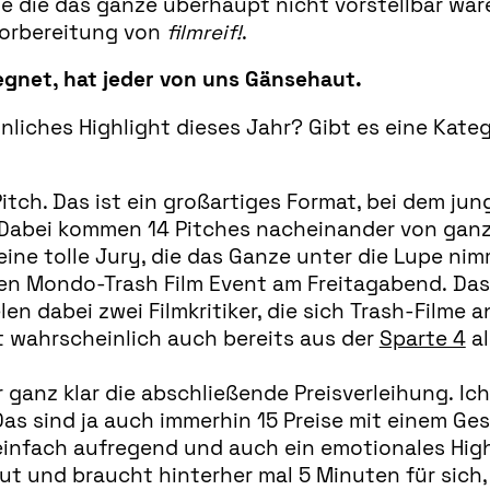
e die das ganze überhaupt nicht vorstellbar wär
Vorbereitung von
filmreif!
.
egnet, hat jeder von uns Gänsehaut.
nliches Highlight dieses Jahr? Gibt es eine Kateg
itch. Das ist ein großartiges Format, bei dem j
 Dabei kommen 14 Pitches nacheinander von ganz
ne tolle Jury, die das Ganze unter die Lupe nim
n Mondo-Trash Film Event am Freitagabend. Das w
en dabei zwei Filmkritiker, die sich Trash-Filme
ist wahrscheinlich auch bereits aus der
Sparte 4
al
 ganz klar die abschließende Preisverleihung. Ic
. Das sind ja auch immerhin 15 Preise mit einem 
 einfach aufregend und auch ein emotionales Hig
ut und braucht hinterher mal 5 Minuten für sic