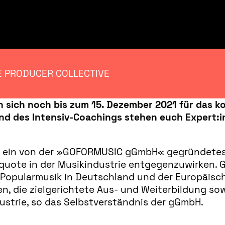
 PRODUCER COLLECTIVE
n sich
noch bis zum 15. Dezember 2021
für das k
d des Intensiv-Coachings stehen euch
Expert:i
ein von der »GOFORMUSIC gGmbH« gegründetes P
quote in der Musikindustrie entgegenzuwirken.
opularmusik in Deutschland und der Europäische
n, die zielgerichtete Aus- und Weiterbildung s
dustrie, so das Selbstverständnis der gGmbH.