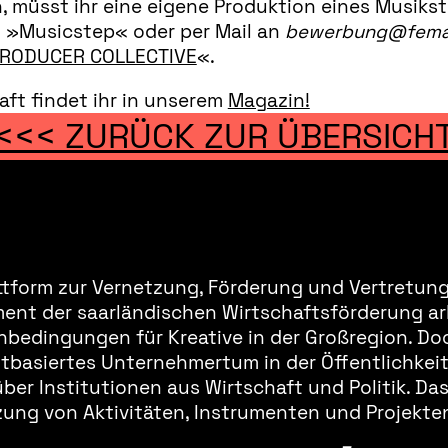
 müsst ihr eine eigene Produktion eines Musikst
m »Musicstep« oder per Mail an
bewerbung@femal
PRODUCER COLLECTIVE
«.
aft findet ihr in unserem
Magazin!
<<< ZURÜCK ZUR ÜBERSICH
ttform zur Vernetzung, Förderung und Vertretung 
ment der saarländischen Wirtschaftsförderung ar
bedingungen für Kreative in der Großregion. Doc
basiertes Unternehmertum in der Öffentlichkeit 
er Institutionen aus Wirtschaft und Politik. Da
ung von Aktivitäten, Instrumenten und Projekten