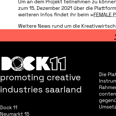
Um an dem Projekt teilnehmen zu können,
zum 15. Dezember 2021 über die Plattfor
weiteren Infos findet ihr beim »
FEMALE 
Weitere News rund um die Kreativwirtsch
promoting creative
Die Pla
Instru
industries saarland
Rahmen
content
gegenüb
Umsetz
Dock 11
Neumarkt 15