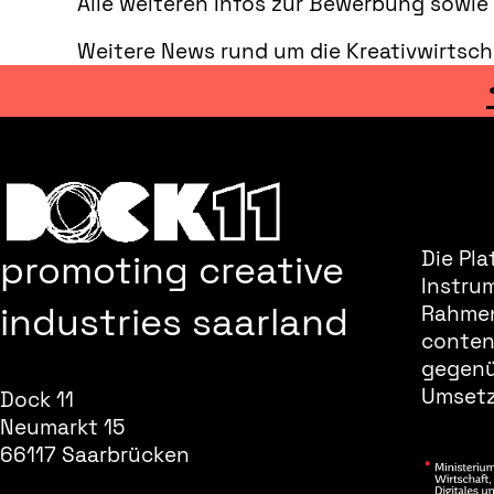
Alle weiteren Infos zur Bewerbung sowie
Weitere News rund um die Kreativwirtsch
promoting creative
Die Pla
Instru
industries saarland
Rahmen
content
gegenüb
Umsetz
Dock 11
Neumarkt 15
66117 Saarbrücken