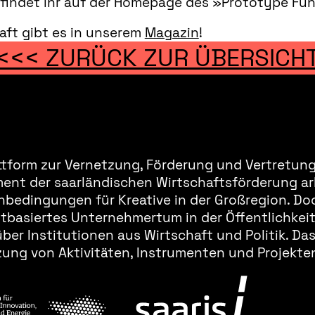
 findet ihr auf der Homepage des »Prototype Fu
aft gibt es in unserem
Magazin
!
<<< ZURÜCK ZUR ÜBERSICH
ttform zur Vernetzung, Förderung und Vertretung 
ment der saarländischen Wirtschaftsförderung ar
bedingungen für Kreative in der Großregion. Doc
basiertes Unternehmertum in der Öffentlichkeit 
er Institutionen aus Wirtschaft und Politik. Da
ung von Aktivitäten, Instrumenten und Projekten