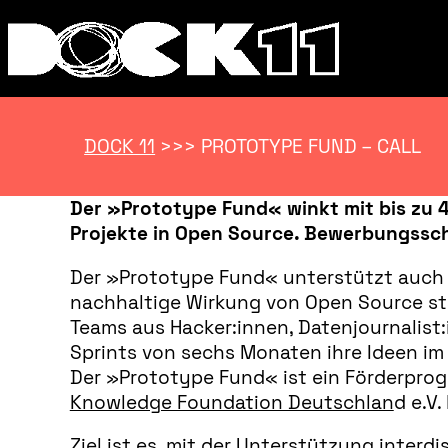
DOCK 11
>>>
PROTOTYPE FUND – CALL
Der »Prototype Fund« winkt mit bis zu 4
Projekte in Open Source. Bewerbungsschl
Der »Prototype Fund« unterstützt auch 2
nachhaltige Wirkung von Open Source stär
Teams aus Hacker:innen, Datenjournalist:
Sprints von sechs Monaten ihre Ideen im
Der »Prototype Fund« ist ein Förderpr
Knowledge Foundation Deutschlan
d e.V.
Ziel ist es, mit der Unterstützung interd